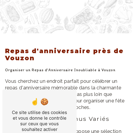
Repas d'anniversaire près de
Vouzon
Organiser un Repas d'Anniversaire Inoubliable à Vouzon
Vous cherchez un endroit parfait pour célébrer un
repas d'anniversaire mémorable dans la charmante
ville de Vouzon? Ne cherchez pas plus loin que
Pascal Fresnel, l'endroit idéal pour organiser une fête
inoubliable pour vous et vos proches.
Ce site utilise des cookies
et vous donne le contrôle
Une Sélection de Menus Variés
sur ceux que vous
souhaitez activer
Le restaurant Pascal Fresnel propose une sélection