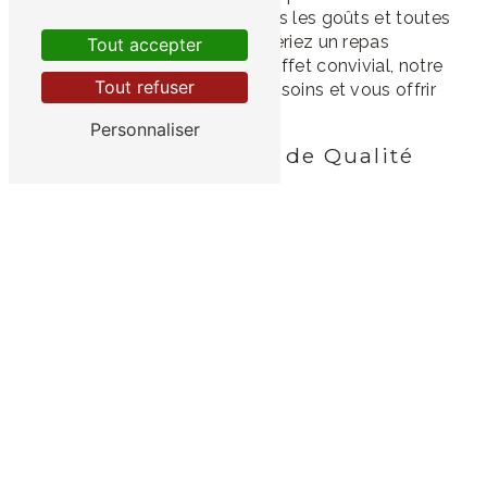
de menus variés, adaptés à tous les goûts et toutes
les préférences. Que vous préfériez un repas
Tout accepter
gastronomique raffiné ou un buffet convivial, notre
Tout refuser
équipe saura répondre à vos besoins et vous offrir
une expérience culinaire unique.
Personnaliser
Des Produits Frais et de Qualité
Chez Pascal Fresnel, nous mettons un point
d'honneur à travailler avec des produits frais et de
qualité pour garantir des plats savoureux et bien
présentés. Notre chef talentueux saura vous
surprendre avec des créations culinaires originales et
délicieuses qui raviront vos papilles.
Une Ambiance Conviviale et
Chaleureuse
Lors de votre repas d'anniversaire à Vouzon, vous
serez accueillis dans une ambiance conviviale et
chaleureuse par notre équipe attentionnée. Nous