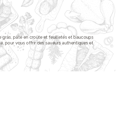
e gras, pâté en croûte et feuilletés et baucoups
té, pour vous offrir des saveurs authentiques et